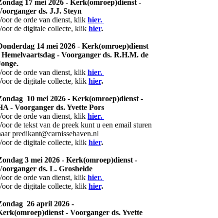
Zondag 17 mei 2026 - Kerk(omroep)dienst -
Voorganger ds. J.J. Steyn
Voor de orde van dienst, klik
hier.
Voor de digitale collecte, klik
hier
.
Donderdag 14 mei 2026 - Kerk(omroep)dienst
- Hemelvaartsdag - Voorganger ds. R.H.M. de
Jonge.
Voor de orde van dienst, klik
hier.
Voor de digitale collecte, klik
hier
.
Zondag 10 mei 2026 - Kerk(omroep)dienst -
HA - Voorganger ds. Yvette Pors
Voor de orde van dienst, klik
hier.
Voor de tekst van de preek kunt u een email sturen
naar predikant@carnissehaven.nl
Voor de digitale collecte, klik
hier
.
Zondag 3 mei 2026 - Kerk(omroep)dienst -
Voorganger ds. L. Grosheide
Voor de orde van dienst, klik
hier.
Voor de digitale collecte, klik
hier
.
Zondag 26 april 2026 -
Kerk(omroep)dienst - Voorganger ds. Yvette