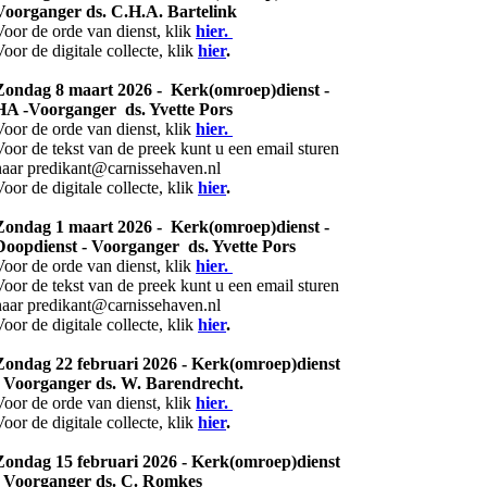
Voorganger ds. C.H.A. Bartelink
Voor de orde van dienst, klik
hier.
Voor de digitale collecte, klik
hier
.
Zondag 8 maart 2026 - Kerk(omroep)dienst -
HA -Voorganger ds. Yvette Pors
Voor de orde van dienst, klik
hier.
Voor de tekst van de preek kunt u een email sturen
naar predikant@carnissehaven.nl
Voor de digitale collecte, klik
hier
.
Zondag 1 maart 2026 - Kerk(omroep)dienst -
Doopdienst - Voorganger ds. Yvette Pors
Voor de orde van dienst, klik
hier.
Voor de tekst van de preek kunt u een email sturen
naar predikant@carnissehaven.nl
Voor de digitale collecte, klik
hier
.
Zondag 22 februari 2026 -
Kerk(omroep)dienst
- Voorganger ds. W. Barendrecht.
Voor de orde van dienst, klik
hier.
Voor de digitale collecte, klik
hier
.
Zondag 15 februari 2026 - Kerk(omroep)dienst
- Voorganger ds. C. Romkes