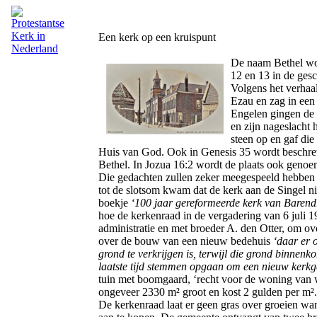
Een kerk op een kruispunt
De naam Bethel wo
12 en 13 in de ges
Volgens het verhaa
Ezau en zag in een
Engelen gingen de 
en zijn nageslacht 
steen op en gaf di
Huis van God. Ook in Genesis 35 wordt beschre
Bethel. In Jozua 16:2 wordt de plaats ook genoe
Die gedachten zullen zeker meegespeeld hebben
tot de slotsom kwam dat de kerk aan de Singel nie
boekje
‘
100 jaar gereformeerde kerk van Barend
hoe de kerkenraad in de vergadering van 6 juli 
administratie en met broeder A. den Otter, om o
over de bouw van een nieuw bedehuis
‘
daar er 
grond te verkrijgen is, terwijl die grond binnenko
laatste tijd stemmen opgaan om een nieuw ker
tuin met boomgaard, ‘recht voor de woning van 
ongeveer 2330 m² groot en kost 2 gulden per m².
De kerkenraad laat er geen gras over groeien w