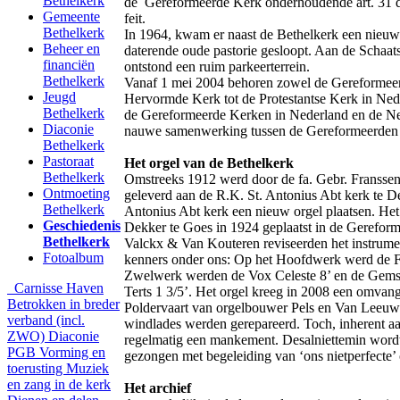
Bethelkerk
de Gereformeerde Kerk onderhoudende art. 31 d
Gemeente
feit.
Bethelkerk
In 1964, kwam er naast de Bethelkerk een nieuw
Beheer en
daterende oude pastorie gesloopt. Aan de Schaat
financiën
ontstond een ruim parkeerterrein.
Bethelkerk
Vanaf 1 mei 2004 behoren zowel de Gereformeer
Jeugd
Hervormde Kerk tot de Protestantse Kerk in Nede
Bethelkerk
de Gereformeerde Kerken in Nederland en de Ne
Diaconie
nauwe samenwerking tussen de Gereformeerden
Bethelkerk
Pastoraat
Het orgel van de Bethelkerk
Bethelkerk
Omstreeks 1912 werd door de fa. Gebr. Fransse
Ontmoeting
geleverd aan de R.K. St. Antonius Abt kerk te De
Bethelkerk
Antonius Abt kerk een nieuw orgel plaatsen. Het
Geschiedenis
Dekker te Goes in 1924 geplaatst in de Gerefor
Bethelkerk
Valckx & Van Kouteren reviseerden het instrumen
Fotoalbum
kenners onder ons: Op het Hoofdwerk werd de F
Zwelwerk werden de Vox Celeste 8’ en de Gemsh
Carnisse Haven
Terts 1 3/5’. Het orgel kreeg in 2008 een omvan
Betrokken in breder
Poldervaart van orgelbouwer Pels en Van Leeuw
verband (incl.
windlades werden gerepareerd. Toch, inherent aa
ZWO)
Diaconie
regelmatig een mankement. Desalniettemin word
PGB
Vorming en
gezongen met begeleiding van ‘ons niet­perfecte
toerusting
Muziek
en zang in de kerk
Het archief