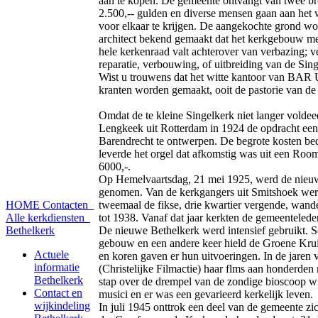
aan te kopen. De gemeente ontvangt van twee bro
2.500,-- gulden en diverse mensen gaan aan het
voor elkaar te krijgen. De aangekochte grond wo
architect bekend gemaakt dat het kerkgebouw met
hele kerkenraad valt achterover van verbazing; v
reparatie, verbouwing, of uitbreiding van de Sing
Wist u trouwens dat het witte kantoor van BAR U
kranten worden gemaakt, ooit de pastorie van de
Omdat de te kleine Singelkerk niet langer voldeed
Lengkeek uit Rotterdam in 1924 de opdracht een
Barendrecht te ontwerpen. De begrote kosten be
leverde het orgel dat afkomstig was uit een Roo
6000,-.
Op Hemelvaartsdag, 21 mei 1925, werd de nieuw
genomen. Van de kerkgangers uit Smitshoek wer
HOME
Contacten
tweemaal de fikse, drie kwartier vergende, wan
Alle kerkdiensten
tot 1938. Vanaf dat jaar kerkten de gemeenteled
Bethelkerk
De nieuwe Bethelkerk werd intensief gebruikt. S
gebouw en een andere keer hield de Groene Kruis
Actuele
en koren gaven er hun uitvoeringen. In de jaren v
informatie
(Christelijke Filmactie) haar flms aan honderden
Bethelkerk
stap over de drempel van de zondige bioscoop w
Contact en
musici en er was een gevarieerd kerkelijk leven.
wijkindeling
In juli 1945 onttrok een deel van de gemeente z