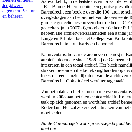
Dienen en delen
Aanvankelijk, in de laatste decennia van de twin
Jeugdwerk
J.E.J. Blinde. Hij verrichtte een grootse prestat
algemeen
Besturen
Barendrecht een boekje over die 100 jaren te schr
en beheren
overgedragen aan het archief van de Gemeente R
grootste gedeelte beschreven door de heer J.C.
gedeelte zijn in 2007 afgerond door de heer R.J
hebben alle archiefwerkzaamheden een aantal jar
Lange en P.Tinke door het College van Kerkrent
Barendrecht tot archivarissen benoemd.
Na inventarisatie van de archieven die nog in Ba
archiefstukken die sinds 1988 bij de Gemeente R
integreren in een totaal archief. Het bleek nameli
stukken bevonden die betrekking hadden op dezel
bleek dat een aanzienlijk deel van de archieven 
Barendrecht. Ook dit deel werd teruggehaald.
Van het totale archief is nu een nieuwe inventaris
werd in 2008 aan het Gemeentearchief in Rott
taak op zich genomen en wordt het archief behee
Rotterdam. Het zal zeker deel uitmaken van het 
moet leiden.
Nu de Coronaregels wat zijn versoepeld gaat het 
doel om