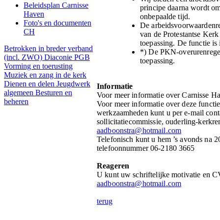
Beleidsplan Carnisse
principe daarna wordt om
Haven
onbepaalde tijd.
Foto's en documenten
De arbeidsvoorwaardenre
CH
van de Protestantse Kerk
toepassing. De functie is 
Betrokken in breder verband
*) De PKN-overurenregel
(incl. ZWO)
Diaconie PGB
toepassing
.
Vorming en toerusting
Muziek en zang in de kerk
Dienen en delen
Jeugdwerk
Informatie
algemeen
Besturen en
Voor meer informatie over Carnisse H
beheren
Voor meer informatie over deze functie
werkzaamheden kunt u per e-mail cont
sollicitatiecommissie, ouderling-kerkr
aadboonstra@hotmail.com
Telefonisch kunt u hem ’s avonds na 2
telefoonnummer 06-2180 3665
Reageren
U kunt uw schriftelijke motivatie en C
aadboonstra@hotmail.com
terug