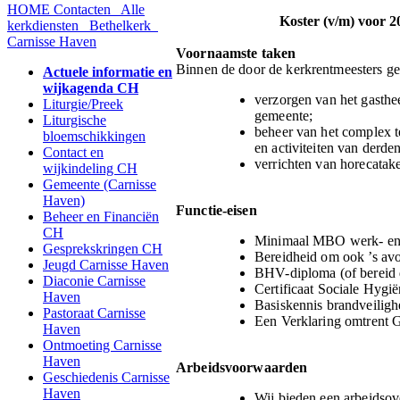
HOME
Contacten
Alle
Koster (v/m) voor 20* u
kerkdiensten
Bethelkerk
Carnisse Haven
Voornaamste taken
Binnen de door de kerkrentmeesters ge
Actuele informatie en
wijkagenda CH
verzorgen van het gasth
Liturgie/Preek
gemeente;
Liturgische
beheer van het complex te
bloemschikkingen
en activiteiten van derden
Contact en
verrichten van horecatak
wijkindeling CH
Gemeente (Carnisse
Haven)
Functie-eisen
Beheer en Financiën
CH
Minimaal MBO werk- en
Gesprekskringen CH
Bereidheid om ook ’s av
Jeugd Carnisse Haven
BHV-diploma (of bereid d
Diaconie Carnisse
Certificaat Sociale Hygië
Haven
Basiskennis brandveilighe
Pastoraat Carnisse
Een Verklaring omtrent
Haven
Ontmoeting Carnisse
Haven
Arbeidsvoorwaarden
Geschiedenis Carnisse
Haven
Wij bieden een arbeidsov