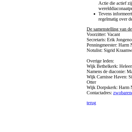
Actie die actief z
werelddiaconaatpr
Tevens informeer
regelmatig over d
De samenstelling van d
Voorzitter: Vacant
Secretaris: Erik Jongeno
Penningmeester: Harm N
Notulist: Sigrid Kraamw
Overige leden:
Wijk Bethelkerk: Helee
Namens de diaconie: Ma
Wijk Carnisse Haven: S
Otter
Wijk Dorpskerk: Harm N
Contactadres:
zwobaren
terug