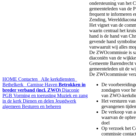
ondersteuning van het C
gemeenteleden van de P
frequent te informeren e
Zending, Werelddiacona
Het vignet van de commi
waarin centraal het krui
hand is de hand van Chri
gevende hand symbolise
vanwaaruit wij alles mo
De ZWOcommissie is sam
diaconiën van de wijkke
Gemeente Barendrecht 
gemeenteleden uit de w
De ZWOcommissie verzorgt
HOME
Contacten
Alle kerkdiensten
Bethelkerk
Carnisse Haven
Betrokken in
De voorbereiding
breder verband (incl. ZWO)
Diaconie
zondagen voor het
PGB
Vorming en toerusting
Muziek en zang
van ZWO-kerkdie
in de kerk
Dienen en delen
Jeugdwerk
Het versturen van
algemeen
Besturen en beheren
gevangenen tijden
De verkoop van ad
waarvan de opbre
doel
Op verzoek het C
commissie contac