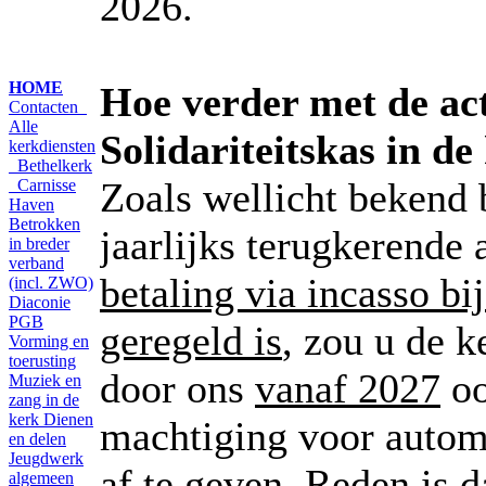
2026.
HOME
Hoe verder met de ac
Contacten
Alle
Solidariteitskas in d
kerkdiensten
Bethelkerk
Zoals wellicht bekend b
Carnisse
Haven
Betrokken
jaarlijks terugkerende 
in breder
verband
betaling via incasso bij
(incl. ZWO)
Diaconie
PGB
geregeld is
, zou u de k
Vorming en
toerusting
door ons
vanaf 2027
oo
Muziek en
zang in de
kerk
Dienen
machtiging voor autom
en delen
Jeugdwerk
af te geven. Reden is d
algemeen