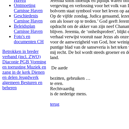
Haven
Jeremia soms moeilijk en pijnlijk waren om 
Ontmoeting
vergeving en verlossing voor het volk van 
Carnisse Haven
bolvorm staat symbool voor het leven op a
Geschiedenis
Op de vijfde zondag, Judica genaamd, lezen 
Carnisse Haven
om als losser op te treden.’ God geeft Jere
Beleidsplan
opdracht om de akker van zijn neef Chanamel
Carnisse Haven
blijven. Jeremia, de ‘onheilsprofeet’, blijkt 
Foto's en
verhaal verwijst vooruit naar Jezus als onze
documenten CH
voor de aanwezigheid van God, hoe weinig z
puntige blad van de sanseveria is het teken
Betrokken in breder
mij recht. De bol wordt steeds groener en d
verband (incl. ZWO)
land.
Diaconie PGB
Vorming
en toerusting
Muziek en
De aarde
zang in de kerk
Dienen
en delen
Jeugdwerk
bezitten, gebruiken …
algemeen
Besturen en
te eren.
beheren
Rechtvaardig
is de nederige mens.
terug