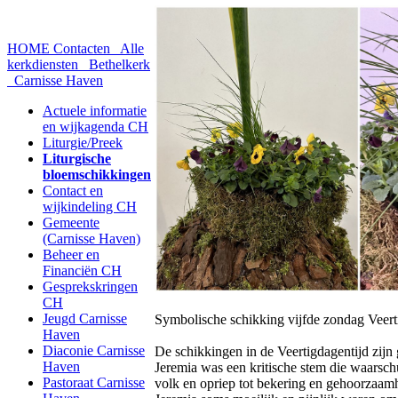
HOME
Contacten
Alle
kerkdiensten
Bethelkerk
Carnisse Haven
Actuele informatie
en wijkagenda CH
Liturgie/Preek
Liturgische
bloemschikkingen
Contact en
wijkindeling CH
Gemeente
(Carnisse Haven)
Beheer en
Financiën CH
Gesprekskringen
CH
Jeugd Carnisse
Symbolische schikking vijfde zondag Veert
Haven
Diaconie Carnisse
De schikkingen in de Veertigdagentijd zijn 
Haven
Jeremia was een kritische stem die waarsch
Pastoraat Carnisse
volk en opriep tot bekering en gehoorzaa