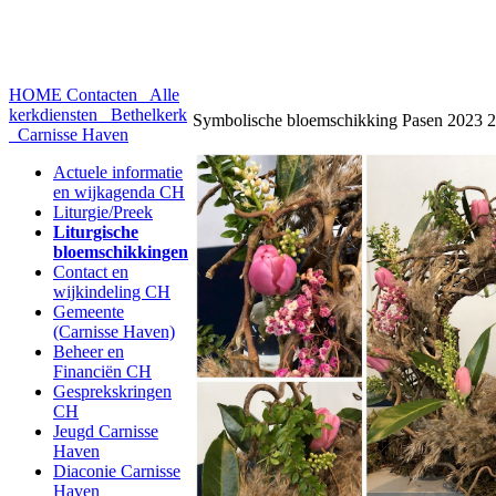
HOME
Contacten
Alle
kerkdiensten
Bethelkerk
Symbolische bloemschikking Pasen 2023 2
Carnisse Haven
Actuele informatie
en wijkagenda CH
Liturgie/Preek
Liturgische
bloemschikkingen
Contact en
wijkindeling CH
Gemeente
(Carnisse Haven)
Beheer en
Financiën CH
Gesprekskringen
CH
Jeugd Carnisse
Haven
Diaconie Carnisse
Haven