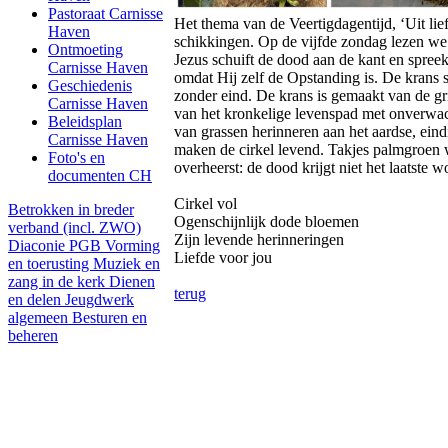
Pastoraat Carnisse
Het thema van de Veertigdagentijd, ‘Uit lie
Haven
schikkingen. Op de vijfde zondag lezen we
Ontmoeting
Jezus schuift de dood aan de kant en spree
Carnisse Haven
omdat Hij zelf de Opstanding is. De krans 
Geschiedenis
zonder eind. De krans is gemaakt van de gr
Carnisse Haven
van het kronkelige levenspad met onverw
Beleidsplan
van grassen herinneren aan het aardse, eind
Carnisse Haven
maken de cirkel levend. Takjes palmgroen 
Foto's en
overheerst: de dood krijgt niet het laatste w
documenten CH
Cirkel vol
Betrokken in breder
Ogenschijnlijk dode bloemen
verband (incl. ZWO)
Zijn levende herinneringen
Diaconie PGB
Vorming
Liefde voor jou
en toerusting
Muziek en
zang in de kerk
Dienen
terug
en delen
Jeugdwerk
algemeen
Besturen en
beheren