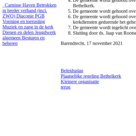
De gemeente wordt gehoord over 
Carnisse Haven
Betrokken
Bethelkerk.
in breder verband (incl.
De gemeente wordt gehoord over 
ZWO)
Diaconie PGB
De gemeente wordt gehoord ove
Vorming en toerusting
kerkdiensten gedurende het gehele
Muziek en zang in de kerk
De gemeente wordt ingelicht ove
Dienen en delen
Jeugdwerk
Sluiting door ds. Jaap van Roots
algemeen
Besturen en
beheren
Barendrecht, 17 november 2021
Beleidsplan
Plaatselijke regeling Bethelkerk
Kleinere organisatie
terug