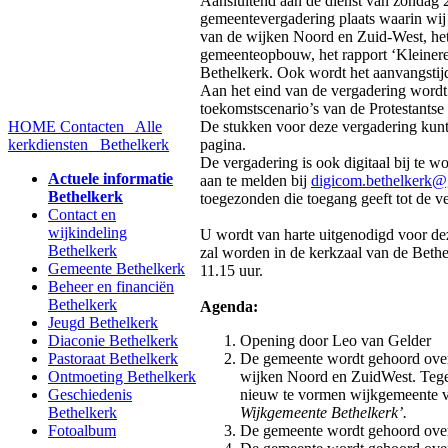
Aansluitend aan de dienst van zondag 
gemeentevergadering plaats waarin wij 
van de wijken Noord en Zuid-West, het
gemeenteopbouw, het rapport ‘Kleinere 
Bethelkerk. Ook wordt het aanvangstijd
Aan het eind van de vergadering wordt 
toekomstscenario’s van de Protestants
HOME
Contacten
Alle
De stukken voor deze vergadering kunt
kerkdiensten
Bethelkerk
pagina.
De vergadering is ook digitaal bij te w
Actuele informatie
aan te melden bij
digicom.bethelkerk
Bethelkerk
toegezonden die toegang geeft tot de v
Contact en
wijkindeling
U wordt van harte uitgenodigd voor d
Bethelkerk
zal worden in de kerkzaal van de Bet
Gemeente Bethelkerk
11.15 uur.
Beheer en financiën
Bethelkerk
Agenda:
Jeugd Bethelkerk
Diaconie Bethelkerk
Opening door Leo van Gelder
Pastoraat Bethelkerk
De gemeente wordt gehoord over 
Ontmoeting Bethelkerk
wijken Noord en Zuid­West. Tege
Geschiedenis
nieuw te vormen wijkgemeente
v
Bethelkerk
Wijkgemeente Bethelkerk’.
Fotoalbum
De gemeente wordt gehoord over