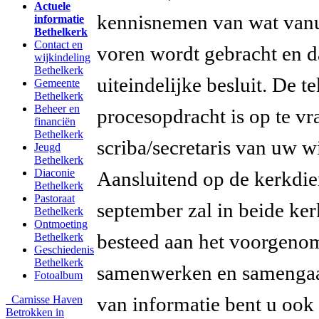
Actuele
kennisnemen van wat vanu
informatie
Bethelkerk
Contact en
voren wordt gebracht en d
wijkindeling
Bethelkerk
uiteindelijke besluit. De t
Gemeente
Bethelkerk
Beheer en
procesopdracht is op te vr
financiën
Bethelkerk
scriba/secretaris van uw 
Jeugd
Bethelkerk
Diaconie
Aansluitend op de kerkdie
Bethelkerk
Pastoraat
september zal in beide ke
Bethelkerk
Ontmoeting
besteed aan het voorgeno
Bethelkerk
Geschiedenis
Bethelkerk
samenwerken en samengaan
Fotoalbum
van informatie bent u ook
Carnisse Haven
Betrokken in