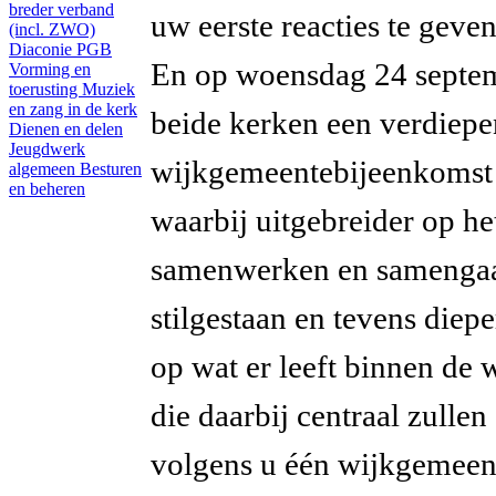
breder verband
uw eerste reacties te geven
(incl. ZWO)
Diaconie PGB
En op woensdag 24 septemb
Vorming en
toerusting
Muziek
en zang in de kerk
beide kerken een verdiep
Dienen en delen
Jeugdwerk
wijkgemeentebijeenkomst 
algemeen
Besturen
en beheren
waarbij uitgebreider op he
samenwerken en samengaa
stilgestaan en tevens diep
op wat er leeft binnen de
die daarbij centraal zullen
volgens u één wijkgemeen