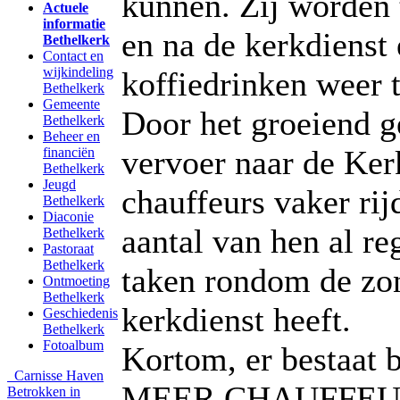
kunnen. Zij worden 
Actuele
informatie
en na de kerkdienst 
Bethelkerk
Contact en
wijkindeling
koffiedrinken weer 
Bethelkerk
Gemeente
Door het groeiend g
Bethelkerk
Beheer en
vervoer naar de Ke
financiën
Bethelkerk
Jeugd
chauffeurs vaker rij
Bethelkerk
Diaconie
aantal van hen al r
Bethelkerk
Pastoraat
Bethelkerk
taken rondom de zo
Ontmoeting
Bethelkerk
kerkdienst heeft.
Geschiedenis
Bethelkerk
Fotoalbum
Kortom, er bestaat 
Carnisse Haven
MEER CHAUFFEURS
Betrokken in