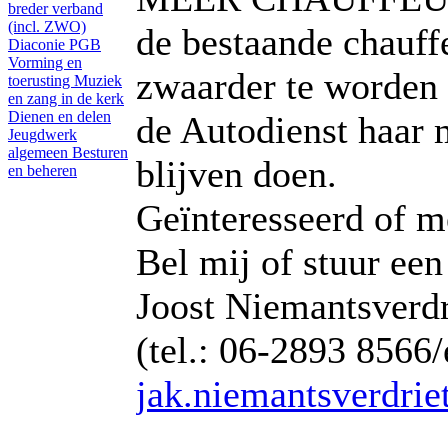
breder verband
(incl. ZWO)
de bestaande chauff
Diaconie PGB
Vorming en
zwaarder te worden 
toerusting
Muziek
en zang in de kerk
Dienen en delen
de Autodienst haar
Jeugdwerk
algemeen
Besturen
blijven doen.
en beheren
Geïnteresseerd of m
Bel mij of stuur een
Joost Niemantsverdr
(tel.: 06-2893 8566/
jak.niemantsverdri