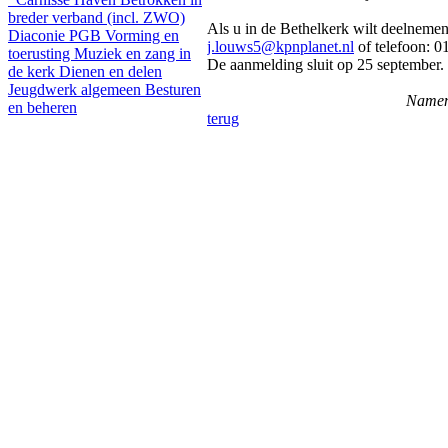
breder verband (incl. ZWO)
Als u in de Bethelkerk wilt deelnemen
Diaconie PGB
Vorming en
j.louws5@kpnplanet.nl
of telefoon: 
toerusting
Muziek en zang in
De aanmelding sluit op 25 september.
de kerk
Dienen en delen
Jeugdwerk algemeen
Besturen
Namen
en beheren
terug