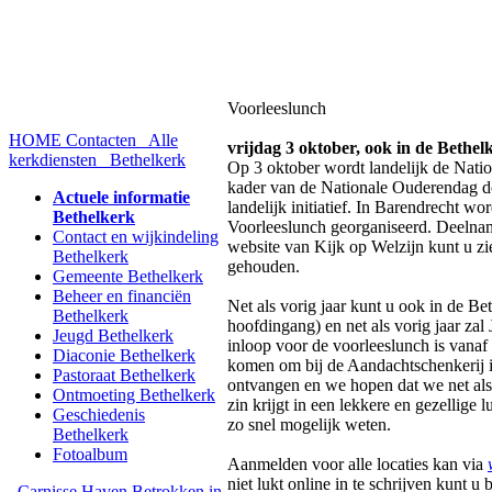
Voorleeslunch
HOME
Contacten
Alle
vrijdag 3 oktober, ook in de Bethel
kerkdiensten
Bethelkerk
Op 3 oktober wordt landelijk de Natio
kader van de Nationale Ouderendag do
Actuele informatie
landelijk initiatief. In Barendrecht wo
Bethelkerk
Voorleeslunch georganiseerd. Deelname
Contact en wijkindeling
website van Kijk op Welzijn kunt u z
Bethelkerk
gehouden.
Gemeente Bethelkerk
Beheer en financiën
Net als vorig jaar kunt u ook in de Bet
Bethelkerk
hoofdingang) en net als vorig jaar za
Jeugd Bethelkerk
inloop voor de voorleeslunch is vanaf 
Diaconie Bethelkerk
komen om bij de Aandachtschenkerij i
Pastoraat Bethelkerk
ontvangen en we hopen dat we net als 
Ontmoeting Bethelkerk
zin krijgt in een lekkere en gezellige 
Geschiedenis
zo snel mogelijk weten.
Bethelkerk
Fotoalbum
Aanmelden voor alle locaties kan via
niet lukt online in te schrijven kunt u
Carnisse Haven
Betrokken in