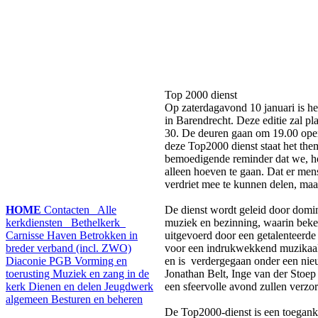
Top 2000 dienst
Op zaterdagavond 10 januari is he
in Barendrecht. Deze editie zal p
30. De deuren gaan om 19.00 open
deze Top2000 dienst staat het the
bemoedigende reminder dat we, ho
alleen hoeven te gaan. Dat er men
verdriet mee te kunnen delen, maa
HOME
Contacten
Alle
De dienst wordt geleid door domi
kerkdiensten
Bethelkerk
muziek en bezinning, waarin be
Carnisse Haven
Betrokken in
uitgevoerd door een getalenteerde 
breder verband (incl. ZWO)
voor een indrukwekkend muzikaal 
Diaconie PGB
Vorming en
en is verdergegaan onder een nie
toerusting
Muziek en zang in de
Jonathan Belt, Inge van der Stoe
kerk
Dienen en delen
Jeugdwerk
een sfeervolle avond zullen verzo
algemeen
Besturen en beheren
De Top2000-dienst is een toeganke