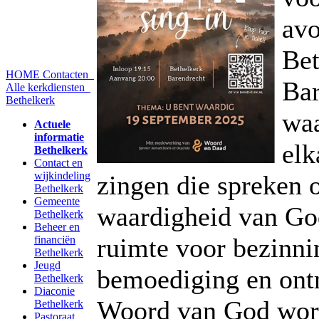
avo
Bet
HOME
Contacten
Bar
Alle kerkdiensten
Bethelkerk
wa
Actuele
informatie
elk
Bethelkerk
Contact en
wijkindeling
zingen die spreken 
Bethelkerk
Gemeente
waardigheid van God
Bethelkerk
Beheer en
ruimte voor bezinni
financiën
Bethelkerk
Jeugd
bemoediging en ont
Bethelkerk
Diaconie
Woord van God wor
Bethelkerk
Pastoraat