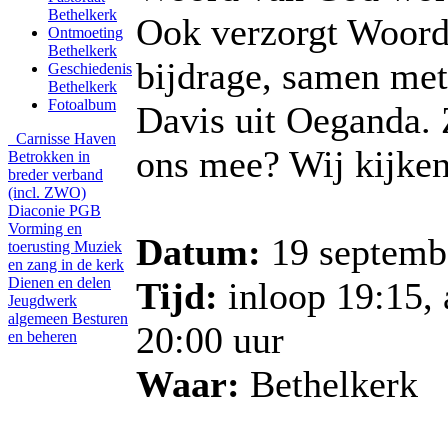
Bethelkerk
Ook verzorgt Woor
Ontmoeting
Bethelkerk
bijdrage, samen me
Geschiedenis
Bethelkerk
Fotoalbum
Davis uit Oeganda. 
Carnisse Haven
ons mee? Wij kijken
Betrokken in
breder verband
(incl. ZWO)
Diaconie PGB
Vorming en
Datum:
19 septemb
toerusting
Muziek
en zang in de kerk
Dienen en delen
Tijd:
inloop 19:15,
Jeugdwerk
algemeen
Besturen
20:00 uur
en beheren
Waar:
Bethelkerk