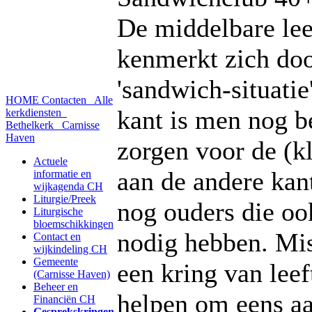
De middelbare lee
kenmerkt zich doo
'sandwich-situatie
HOME
Contacten
Alle
kant is men nog b
kerkdiensten
Bethelkerk
Carnisse
Haven
zorgen voor de (k
Actuele
aan de andere kant
informatie en
wijkagenda CH
Liturgie/Preek
nog ouders die oo
Liturgische
bloemschikkingen
nodig hebben. Mi
Contact en
wijkindeling CH
Gemeente
een kring van leef
(Carnisse Haven)
Beheer en
helpen om eens aa
Financiën CH
Gesprekskringen