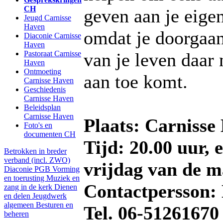
CH
geven aan je eigen
Jeugd Carnisse
Haven
omdat je doorgaan
Diaconie Carnisse
Haven
Pastoraat Carnisse
van je leven daar 
Haven
Ontmoeting
aan toe komt.
Carnisse Haven
Geschiedenis
Carnisse Haven
Beleidsplan
Carnisse Haven
Plaats: Carnisse
Foto's en
documenten CH
Tijd: 20.00 uur, e
Betrokken in breder
verband (incl. ZWO)
vrijdag van de 
Diaconie PGB
Vorming
en toerusting
Muziek en
Contactpersson: 
zang in de kerk
Dienen
en delen
Jeugdwerk
algemeen
Besturen en
Tel. 06-51261670
beheren