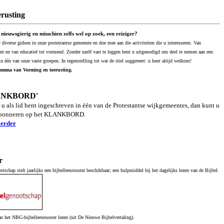
rusting
 nieuwsgierig en misschien zelfs wel op zoek, een reiziger?
iverse gidsen in onze protestantse gemeente en doe mee aan die activiteiten die u interesseren. Van
ent en van educatief tot vormend. Zonder uzelf vast te leggen bent u uitgenodigd om deel te nemen aan een
 in één van onze vaste groepen. In tegenstelling tot wat de titel suggereert: u bent altijd welkom!
amma van Vorming en toerusting.
LANKBORD'
 u als lid bent ingeschreven in één van de Protestantse wijkgemeentes, dan kunt u
abonneren op het KLANKBORD.
verder
r
tschap stelt jaarlijks een bijbelleesrooster beschikbaar; een hulpmiddel bij het dagelijks lezen van de Bijbel.
n het NBG-bijbelleesrooster lezen (uit De Nieuwe Bijbelvertaling).