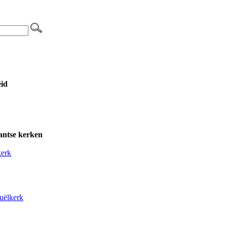
eid
antse kerken
erk
uëlkerk