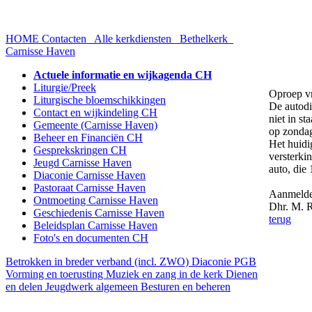
HOME
Contacten
Alle kerkdiensten
Bethelkerk
Carnisse Haven
Actuele informatie en wijkagenda CH
Liturgie/Preek
Oproep vr
Liturgische bloemschikkingen
De autodi
Contact en wijkindeling CH
niet in st
Gemeente (Carnisse Haven)
op zonda
Beheer en Financiën CH
Het huidi
Gesprekskringen CH
versterki
Jeugd Carnisse Haven
auto, die
Diaconie Carnisse Haven
Pastoraat Carnisse Haven
Aanmelden
Ontmoeting Carnisse Haven
Dhr. M. 
Geschiedenis Carnisse Haven
terug
Beleidsplan Carnisse Haven
Foto's en documenten CH
Betrokken in breder verband (incl. ZWO)
Diaconie PGB
Vorming en toerusting
Muziek en zang in de kerk
Dienen
en delen
Jeugdwerk algemeen
Besturen en beheren