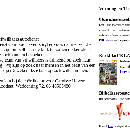
Vorming en Toe
U bent geïnteresseerd,
Laat u dan meenemen door d
informatief tot entertainm
activiteit of mee te praten
ijwilligers autodienst
Klik
hier
voor het progr
enst Carnisse Haven zorgt er voor, dat mensen die
aat zijn om zelf naar de kerk te komen de kerkdienst
g toch kunnen bezoeken.
Kerkblad 'K
ge team van vrijwilligers is dringend op zoek naar
Indien
ng! Wij zijn op zoek naar mensen in het bezit van een
zich 
 1 x per 6 weken deze taak op zich willen nemen.
Lees 
 kan bij de coördinator voor Carnisse Haven:
Roodnat, Waddenring 72, 06 48565480
Bijbelleesrooste
Het Nederlands Bijbelgenoo
U kunt
hier
de dagtekst va