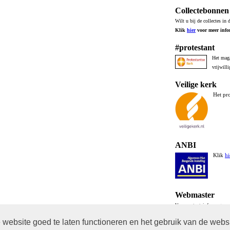
Collectebonne
Wilt u bij de collectes in
Klik
hier
voor meer info
#protestant
Het mag
vrijwill
Veilige kerk
Het pr
ANBI
Klik
hi
Webmaster
Voor content, info, vragen
website goed te laten functioneren en het gebruik van de webs