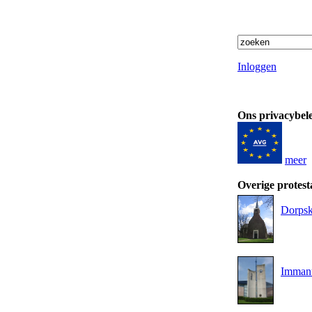
Inloggen
Ons privacybel
meer
Overige protest
Dorpsk
Imman