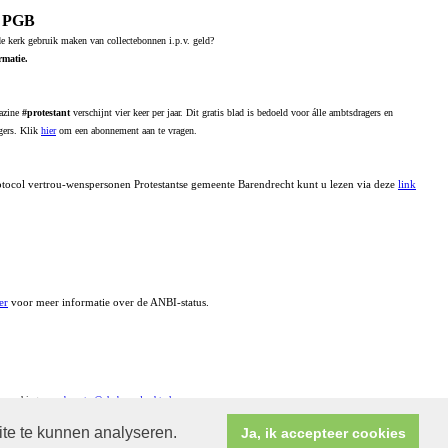
n PGB
 de kerk gebruik maken van collectebonnen i.p.v. geld?
rmatie.
azine
#protestant
verschijnt vier keer per jaar. Dit gratis blad is bedoeld voor álle ambtsdragers en
igers. Klik
hier
om een abonnement aan te vragen.
otocol vertrou-wenspersonen Protestantse gemeente Barendrecht kunt u lezen via deze
link
er
voor meer informatie over de ANBI-status.
, opmerkingen:
webmaster@pknbarendrecht.nl
ite te kunnen analyseren.
Ja, ik accepteer cookies