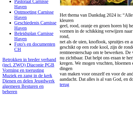
Pastoraat Carnisse
Haven
Ontmoeting Carnisse
Het thema van Dankdag 2024 is: “Alles 
Haven
kleuren
Geschiedenis Carnisse
geel, rood, oranje en groen horen bij 
Haven
vormen in de schikking verwijzen naar
Beleidsplan Carnisse
rond,
Haven
net als de uien, knoflook, spruitjes en a
Foto's en documenten
geschikt op een rode kool, zijn de rond
CH
rentmeesterschap om te bewerken. De wor
nu zichtbaar. Dat helpt ons eraan te h
Betrokken in breder verband
kregen. We mogen vruchten, bloemen e
(incl. ZWO)
Diaconie PGB
dingen
Vorming en toerusting
van maken voor onszelf en voor de ande
Muziek en zang in de kerk
aandacht. Dat alles is al van God, en 
Dienen en delen
Jeugdwerk
terug
algemeen
Besturen en
beheren