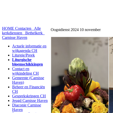
HOME
Contacten
Alle
Oogstdienst 2024 10 november
kerkdiensten
Bethelkerk
Carnisse Haven
Actuele informatie en
wijkagenda CH
Liturgie/Preek
Liturgische
bloemschikkingen
Contact en
wijkindeling CH
Gemeente (Carnisse
Haven)
Beheer en Financiën
CH
Gesprekskringen CH
Jeugd Carnisse Haven
Diaconie Carnisse
Haven