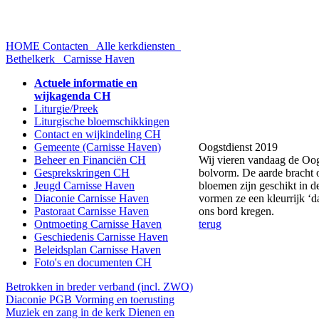
HOME
Contacten
Alle kerkdiensten
Bethelkerk
Carnisse Haven
Actuele informatie en
wijkagenda CH
Liturgie/Preek
Liturgische bloemschikkingen
Contact en wijkindeling CH
Gemeente (Carnisse Haven)
Oogstdienst 2019
Beheer en Financiën CH
Wij vieren vandaag de Oogs
Gesprekskringen CH
bolvorm. De aarde bracht o
Jeugd Carnisse Haven
bloemen zijn geschikt in d
Diaconie Carnisse Haven
vormen ze een kleurrijk ‘d
Pastoraat Carnisse Haven
ons bord kregen.
Ontmoeting Carnisse Haven
terug
Geschiedenis Carnisse Haven
Beleidsplan Carnisse Haven
Foto's en documenten CH
Betrokken in breder verband (incl. ZWO)
Diaconie PGB
Vorming en toerusting
Muziek en zang in de kerk
Dienen en