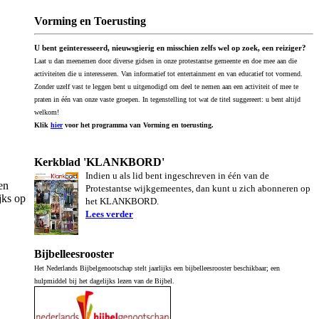
Vorming en Toerusting
U bent geïnteresseerd, nieuwsgierig en misschien zelfs wel op zoek, een reiziger?
Laat u dan meenemen door diverse gidsen in onze protestantse gemeente en doe mee aan die
activiteiten die u interesseren. Van informatief tot entertainment en van educatief tot vormend.
Zonder uzelf vast te leggen bent u uitgenodigd om deel te nemen aan een activiteit of mee te
praten in één van onze vaste groepen. In tegenstelling tot wat de titel suggereert: u bent altijd
welkom!
Klik
hier
voor het programma van Vorming en toerusting.
Kerkblad 'KLANKBORD'
Indien u als lid bent ingeschreven in één van de
en
Protestantse wijkgemeentes, dan kunt u zich abonneren op
jks op
het KLANKBORD.
Lees verder
Bijbelleesrooster
Het Nederlands Bijbelgenootschap stelt jaarlijks een bijbelleesrooster beschikbaar; een
hulpmiddel bij het dagelijks lezen van de Bijbel.