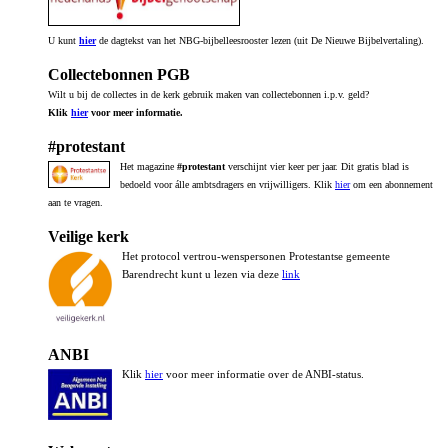
U kunt
hier
de dagtekst van het NBG-bijbelleesrooster lezen (uit De Nieuwe Bijbelvertaling).
Collectebonnen PGB
Wilt u bij de collectes in de kerk gebruik maken van collectebonnen i.p.v. geld?
Klik
hier
voor meer informatie.
#protestant
Het magazine
#protestant
verschijnt vier keer per jaar. Dit gratis blad is
bedoeld voor álle ambtsdragers en vrijwilligers. Klik
hier
om een abonnement
aan te vragen.
Veilige kerk
Het protocol vertrou-wenspersonen Protestantse gemeente
Barendrecht kunt u lezen via deze
link
ANBI
Klik
hier
voor meer informatie over de ANBI-status.