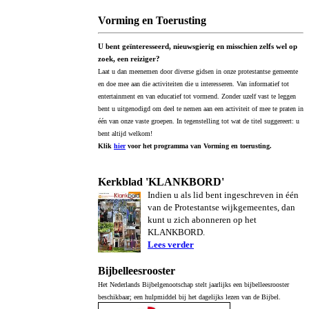
Vorming en Toerusting
U bent geïnteresseerd, nieuwsgierig en misschien zelfs wel op
zoek, een reiziger?
Laat u dan meenemen door diverse gidsen in onze protestantse gemeente
en doe mee aan die activiteiten die u interesseren. Van informatief tot
entertainment en van educatief tot vormend. Zonder uzelf vast te leggen
bent u uitgenodigd om deel te nemen aan een activiteit of mee te praten in
één van onze vaste groepen. In tegenstelling tot wat de titel suggereert: u
bent altijd welkom!
Klik
hier
voor het programma van Vorming en toerusting.
Kerkblad 'KLANKBORD'
Indien u als lid bent ingeschreven in één
van de Protestantse wijkgemeentes, dan
kunt u zich abonneren op het
KLANKBORD.
Lees verder
Bijbelleesrooster
Het Nederlands Bijbelgenootschap stelt jaarlijks een bijbelleesrooster
beschikbaar; een hulpmiddel bij het dagelijks lezen van de Bijbel.