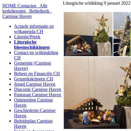
Liturgische schikking 9 januari 2022
HOME
Contacten
Alle
kerkdiensten
Bethelkerk
Carnisse Haven
Actuele informatie en
wijkagenda CH
Liturgie/Preek
Liturgische
bloemschikkingen
Contact en wijkindeling
CH
Gemeente (Carnisse
Haven)
Beheer en Financiën CH
Gesprekskringen CH
Jeugd Carnisse Haven
Diaconie Carnisse Haven
Pastoraat Carnisse Haven
Ontmoeting Carnisse
Haven
Geschiedenis Carnisse
Haven
Beleidsplan Carnisse
Haven