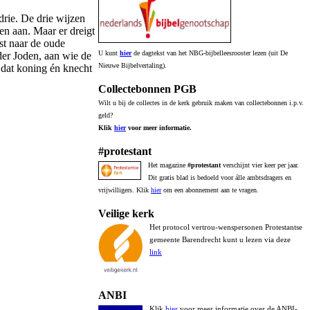
drie. De drie wijzen
en aan. Maar er dreigt
st naar de oude
U kunt
hier
de dagtekst van het NBG-bijbelleesrooster lezen (uit De
der Joden, aan wie de
Nieuwe Bijbelvertaling).
 dat koning én knecht
Collectebonnen PGB
Wilt u bij de collectes in de kerk gebruik maken van collectebonnen i.p.v.
geld?
Klik
hier
voor meer informatie.
#protestant
Het magazine
#protestant
verschijnt vier keer per jaar.
Dit gratis blad is bedoeld voor álle ambtsdragers en
vrijwilligers. Klik
hier
om een abonnement aan te vragen.
Veilige kerk
Het protocol vertrou-wenspersonen Protestantse
gemeente Barendrecht kunt u lezen via deze
link
ANBI
Klik
hier
voor meer informatie over de ANBI-