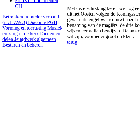
Foto's en documenten
CH
Met deze schikking keren we nog een 
uit het Oosten volgen de Koningsste
Betrokken in breder verband
gevaar: de engel waarschuwt Jozef i
(incl. ZWO)
Diaconie PGB
benaming van de magiërs, de drie ko
Vorming en toerusting
Muziek
wijzen eer willen bewijzen. De amar
en zang in de kerk
Dienen en
wil zijn, voor ieder groot en klein.
delen
Jeugdwerk algemeen
terug
Besturen en beheren