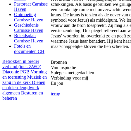
Pastoraat Carnisse
schikkingen. Als basis gebruiken we grilli
Haven
een kronkelige route met onverwachte wen
Ontmoeting
krans. De krans is te zien als de oever van 
Carnisse Haven
symbool voor Jezus) als middelpunt. We le
Geschiedenis
vrouw aan de bron toespreekt. Zij mag als ee
Carnisse Haven
eerste zendeling. De spiegel refereert aan w
Beleidsplan
Jezus’ woorden in, overdenkt ze en geeft ze
Carnisse Haven
waarmee Jezus haar benadert. Hij kent haar
Foto's en
maatschappelijke kloven die hen scheiden.
documenten CH
Betrokken in breder
Bronnen
verband (incl. ZWO)
Van inspiratie
Diaconie PGB
Vorming
Spiegels met gedachten
en toerusting
Muziek en
Verbinding voor mij
zang in de kerk
Dienen
En jou
en delen
Jeugdwerk
algemeen
Besturen en
terug
beheren