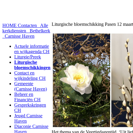
Liturgische bloemschikking Pasen 12 maar
HOME
Contacten
Alle
kerkdiensten
Bethelkerk
Carnisse Haven
Actuele informatie
en wijkagenda CH
Liturgie/Preek
Liturgische
bloemschikkingen
Contact en
wijkindeling CH
Gemeente
(Carnisse Haven)
Beheer en
Financiën CH
Gesprekskringen
CH
Jeugd Carnisse
Haven
Diaconie Carnisse
Haven
Het thema van de Veertigdagentijd, ‘Uit lie