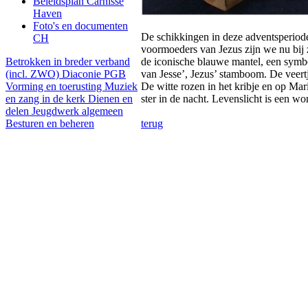
Beleidsplan Carnisse
Haven
Foto's en documenten
De schikkingen in deze adventsperiode
CH
voormoeders van Jezus zijn we nu bij 
Betrokken in breder verband
de iconische blauwe mantel, een symbo
(incl. ZWO)
Diaconie PGB
van Jesse’, Jezus’ stamboom. De veert
Vorming en toerusting
Muziek
De witte rozen in het kribje en op Mar
en zang in de kerk
Dienen en
ster in de nacht. Levenslicht is een w
delen
Jeugdwerk algemeen
Besturen en beheren
terug