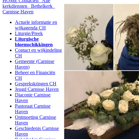
HOME
Contacten
Alle
kerkdiensten
Bethelkerk
Carnisse Haven
Actuele informatie en
wijkagenda CH
Liturgie/Preek
Liturgische
bloemschikkingen
Contact en wijkindeling
CH
Gemeente (Carnisse
Haven)
Beheer en Financiën
CH
Gesprekskringen CH
Jeugd Carnisse Haven
Diaconie Carnisse
Haven
Pastoraat Carnisse
Haven
Ontmoeting Carnisse
Haven
Geschiedenis Carnisse
Haven