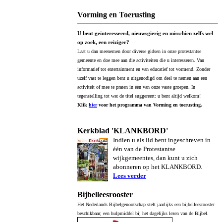
Vorming en Toerusting
U bent geïnteresseerd, nieuwsgierig en misschien zelfs wel
op zoek, een reiziger?
Laat u dan meenemen door diverse gidsen in onze protestantse
gemeente en doe mee aan die activiteiten die u interesseren. Van
informatief tot entertainment en van educatief tot vormend. Zonder
uzelf vast te leggen bent u uitgenodigd om deel te nemen aan een
activiteit of mee te praten in één van onze vaste groepen. In
tegenstelling tot wat de titel suggereert: u bent altijd welkom!
Klik
hier
voor het programma van Vorming en toerusting.
Kerkblad 'KLANKBORD'
Indien u als lid bent ingeschreven in
één van de Protestantse
wijkgemeentes, dan kunt u zich
abonneren op het KLANKBORD.
Lees verder
Bijbelleesrooster
Het Nederlands Bijbelgenootschap stelt jaarlijks een bijbelleesrooster
beschikbaar; een hulpmiddel bij het dagelijks lezen van de Bijbel.