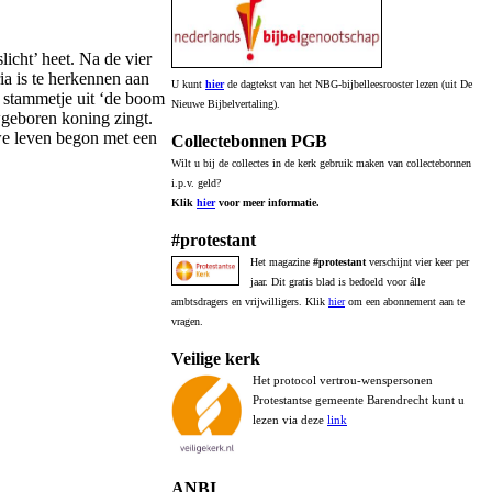
icht’ heet. Na de vier
a is te herkennen aan
U kunt
hier
de dagtekst van het NBG-bijbelleesrooster lezen (uit De
n stammetje uit ‘de boom
Nieuwe Bijbelvertaling).
wgeboren koning zingt.
uwe leven begon met een
Collectebonnen PGB
Wilt u bij de collectes in de kerk gebruik maken van collectebonnen
i.p.v. geld?
Klik
hier
voor meer informatie.
#protestant
Het magazine
#protestant
verschijnt vier keer per
jaar. Dit gratis blad is bedoeld voor álle
ambtsdragers en vrijwilligers. Klik
hier
om een abonnement aan te
vragen.
Veilige kerk
Het protocol vertrou-wenspersonen
Protestantse gemeente Barendrecht kunt u
lezen via deze
link
ANBI