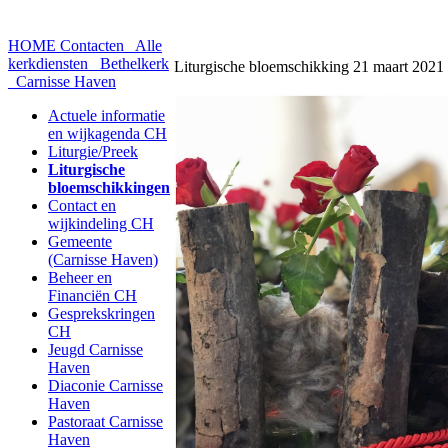
HOME
Contacten
Alle
kerkdiensten
Bethelkerk
Liturgische bloemschikking 21 maart 2021
Carnisse Haven
Actuele informatie
en wijkagenda CH
Liturgie/Preek
Liturgische
bloemschikkingen
Contact en
wijkindeling CH
Gemeente
(Carnisse Haven)
Beheer en
Financiën CH
Gesprekskringen
CH
Jeugd Carnisse
Haven
Diaconie Carnisse
Haven
Pastoraat Carnisse
Haven