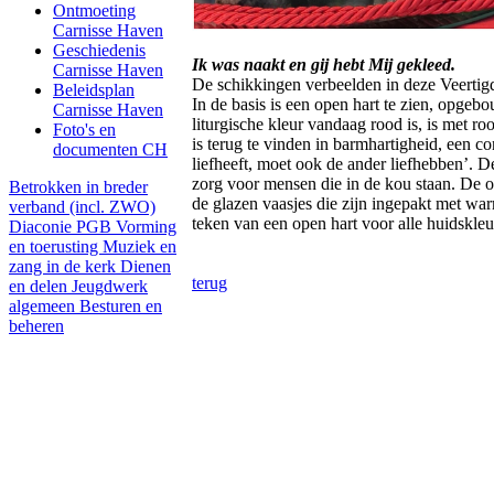
Ontmoeting
Carnisse Haven
Geschiedenis
Ik was naakt en gij hebt Mij gekleed.
Carnisse Haven
De schikkingen verbeelden in deze Veertig
Beleidsplan
In de basis is een open hart te zien, opge
Carnisse Haven
liturgische kleur vandaag rood is, is met r
Foto's en
is terug te vinden in barmhartigheid, een c
documenten CH
liefheeft, moet ook de ander liefhebben’. D
zorg voor mensen die in de kou staan. De o
Betrokken in breder
de glazen vaasjes die zijn ingepakt met warm
verband (incl. ZWO)
teken van een open hart voor alle huidskl
Diaconie PGB
Vorming
en toerusting
Muziek en
zang in de kerk
Dienen
terug
en delen
Jeugdwerk
algemeen
Besturen en
beheren