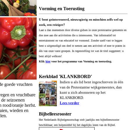
Vorming en Toerusting
U bent geïnteresseerd, nieuwsgierig en misschien zelfs wel op
zoek, een reiziger?
Laat u dan meenemen door diverse gidsen in onze protestantse gemeente en
doe mee aan die activiteiten die u interesseren. Van informatief tot
entertainment en van educatief tot vormend. Zonder uzelf vast te leggen
bent u uitgenodigd om deel te nemen aan een activiteit of mee te praten in
één van onze vaste groepen. In tegenstelling tot wat de titel suggereert: u
bent altijd welkom!
Klik
hier
voor het programma van Vorming en toerusting.
Kerkblad 'KLANKBORD'
Indien u als lid bent ingeschreven in één
 de goede vruchten
van de Protestantse wijkgemeentes, dan
kunt u zich abonneren op het
 regen en vruchtbare
KLANKBORD.
e de seizoenen
Lees verder
 rood/oranje herfst.
aien, wieden en
Bijbelleesrooster
elen.
Het Nederlands Bijbelgenootschap stelt jaarlijks een bijbelleesrooster
beschikbaar; een hulpmiddel bij het dagelijks lezen van de Bijbel.