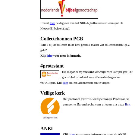
U kunt
hier
de dagtekst van het NBG-bijbelleesrooster lezen (uit De
Nieuwe Bijbelvertaling).
Collectebonnen PGB
Wilt u bij de collectes in de kerk gebruik maken van collectebonnen i.p.v.
geld?
Klik
hier
voor meer informatie.
#protestant
Het magazine
#protestant
verschijnt vier keer per jaar. Dit
gratis blad is bedoeld voor álle ambtsdragers en
vrijwilligers. Klik
hier
om een abonnement aan te vragen.
Veilige kerk
Het protocol vertrou-wenspersonen Protestantse
gemeente Barendrecht kunt u lezen via deze
link
ANBI
Klik
hier
voor meer informatie over de ANBI-