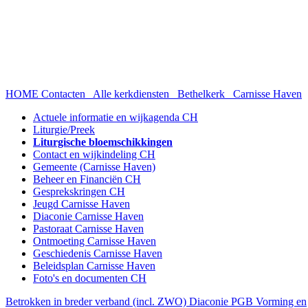
HOME
Contacten
Alle kerkdiensten
Bethelkerk
Carnisse Haven
Actuele informatie en wijkagenda CH
Liturgie/Preek
Liturgische bloemschikkingen
Contact en wijkindeling CH
Gemeente (Carnisse Haven)
Beheer en Financiën CH
Gesprekskringen CH
Jeugd Carnisse Haven
Diaconie Carnisse Haven
Pastoraat Carnisse Haven
Ontmoeting Carnisse Haven
Geschiedenis Carnisse Haven
Beleidsplan Carnisse Haven
Foto's en documenten CH
Betrokken in breder verband (incl. ZWO)
Diaconie PGB
Vorming en