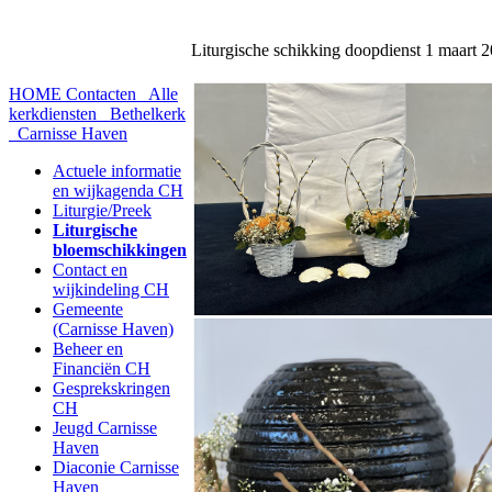
Liturgische schikking doopdienst 1 maart 
HOME
Contacten
Alle
kerkdiensten
Bethelkerk
Carnisse Haven
Actuele informatie
en wijkagenda CH
Liturgie/Preek
Liturgische
bloemschikkingen
Contact en
wijkindeling CH
Gemeente
(Carnisse Haven)
Beheer en
Financiën CH
Gesprekskringen
CH
Jeugd Carnisse
Haven
Diaconie Carnisse
Haven