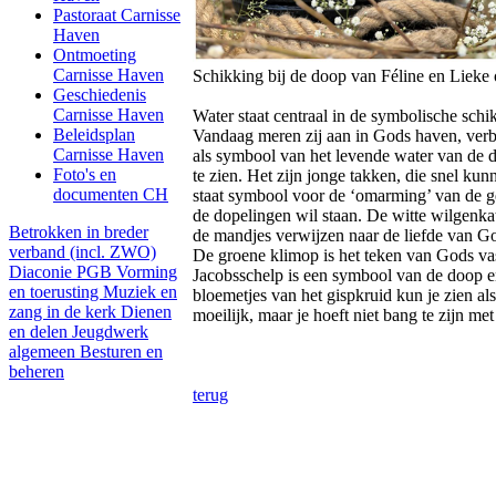
Pastoraat Carnisse
Haven
Ontmoeting
Carnisse Haven
Schikking bij de doop van Féline en Lieke
Geschiedenis
Carnisse Haven
Water staat centraal in de symbolische sch
Beleidsplan
Vandaag meren zij aan in Gods haven, verbe
Carnisse Haven
als symbool van het levende water van de 
Foto's en
te zien. Het zijn jonge takken, die snel ku
documenten CH
staat symbool voor de ‘omarming’ van de 
de dopelingen wil staan. De witte wilgenkat
Betrokken in breder
de mandjes verwijzen naar de liefde van G
verband (incl. ZWO)
De groene klimop is het teken van Gods v
Diaconie PGB
Vorming
Jacobsschelp is een symbool van de doop en
en toerusting
Muziek en
bloemetjes van het gispkruid kun je zien a
zang in de kerk
Dienen
moeilijk, maar je hoeft niet bang te zijn met
en delen
Jeugdwerk
algemeen
Besturen en
beheren
terug