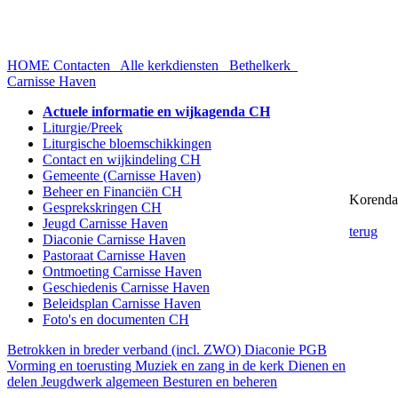
HOME
Contacten
Alle kerkdiensten
Bethelkerk
Carnisse Haven
Actuele informatie en wijkagenda CH
Liturgie/Preek
Liturgische bloemschikkingen
Contact en wijkindeling CH
Gemeente (Carnisse Haven)
Beheer en Financiën CH
Korend
Gesprekskringen CH
Jeugd Carnisse Haven
terug
Diaconie Carnisse Haven
Pastoraat Carnisse Haven
Ontmoeting Carnisse Haven
Geschiedenis Carnisse Haven
Beleidsplan Carnisse Haven
Foto's en documenten CH
Betrokken in breder verband (incl. ZWO)
Diaconie PGB
Vorming en toerusting
Muziek en zang in de kerk
Dienen en
delen
Jeugdwerk algemeen
Besturen en beheren