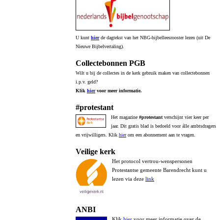
U kunt
hier
de dagtekst van het NBG-bijbelleesrooster lezen (uit De
Nieuwe Bijbelvertaling).
Collectebonnen PGB
Wilt u bij de collectes in de kerk gebruik maken van collectebonnen
i.p.v. geld?
Klik
hier
voor meer informatie.
#protestant
Het magazine
#protestant
verschijnt vier keer per
jaar. Dit gratis blad is bedoeld voor álle ambtsdragers
en vrijwilligers. Klik
hier
om een abonnement aan te vragen.
Veilige kerk
Het protocol vertrou-wenspersonen
Protestantse gemeente Barendrecht kunt u
lezen via deze
link
ANBI
Klik
hier
voor meer informatie over de