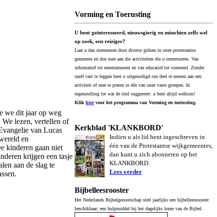
Vorming en Toerusting
U bent geïnteresseerd, nieuwsgierig en misschien zelfs wel
op zoek, een reiziger?
Laat u dan meenemen door diverse gidsen in onze protestantse
gemeente en doe mee aan die activiteiten die u interesseren. Van
informatief tot entertainment en van educatief tot vormend. Zonder
uzelf vast te leggen bent u uitgenodigd om deel te nemen aan een
activiteit of mee te praten in één van onze vaste groepen. In
tegenstelling tot wat de titel suggereert: u bent altijd welkom!
Klik
hier
voor het programma van Vorming en toerusting.
e we dit jaar op weg
 We lezen, vertellen of
Kerkblad 'KLANKBORD'
 Evangelie van Lucas
Indien u als lid bent ingeschreven in
wereld en
één van de Protestantse wijkgemeentes,
 kinderen gaan niet
dan kunt u zich abonneren op het
nderen krijgen een tasje
KLANKBORD.
len aan de slag te
Lees verder
assen.
Bijbelleesrooster
Het Nederlands Bijbelgenootschap stelt jaarlijks een bijbelleesrooster
beschikbaar; een hulpmiddel bij het dagelijks lezen van de Bijbel.