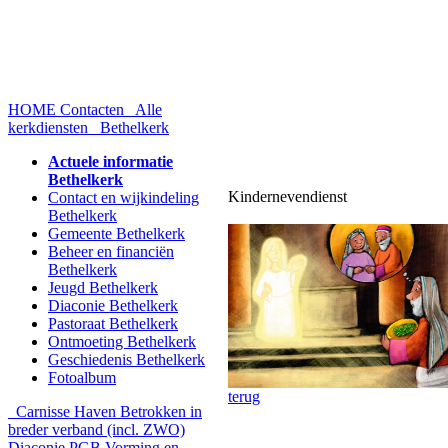
HOME
Contacten
Alle
kerkdiensten
Bethelkerk
Actuele informatie
Bethelkerk
Kindernevendienst
Contact en wijkindeling
Bethelkerk
Gemeente Bethelkerk
Beheer en financiën
Bethelkerk
Jeugd Bethelkerk
Diaconie Bethelkerk
Pastoraat Bethelkerk
Ontmoeting Bethelkerk
Geschiedenis Bethelkerk
Fotoalbum
terug
Carnisse Haven
Betrokken in
breder verband (incl. ZWO)
Diaconie PGB
Vorming en