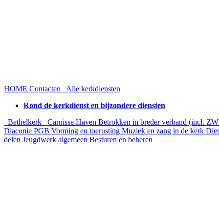
HOME
Contacten
Alle kerkdiensten
Rond de kerkdienst en bijzondere diensten
Bethelkerk
Carnisse Haven
Betrokken in breder verband (incl. Z
Diaconie PGB
Vorming en toerusting
Muziek en zang in de kerk
Die
delen
Jeugdwerk algemeen
Besturen en beheren