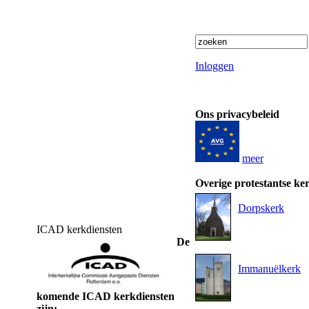
Inloggen
Ons privacybeleid
meer
Overige protestantse ke
Dorpskerk
ICAD kerkdiensten
De
Immanuëlkerk
komende ICAD kerkdiensten
zijn: