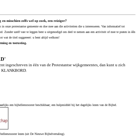
g en misschien zelfs wel op zoek, een reiziger?
in onze protestantse gemeente en doe mee aan die activiteiten die u interesseren. Van informatief tot
nd. Zonder uzelf vast te leggen bent u uitgenodigd om deel te nemen aan een activiteit of mee te praten in één
tot wat de titel suggereert: u bent altijd welkom!
ming en toerusting.
D'
bent ingeschreven in één van de Protestantse wijkgemeentes, dan kunt u zich
het KLANKBORD.
arlijks een bijbelleesrooster beschikbaar; een hulpmiddel bij het dagelijks lezen van de Bijbel.
elleesrooster lezen (uit De Nieuwe Bijbelvertaling).