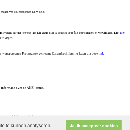
k maken van collectebonnen i.p.v. geld?
ant
verschijnt vier keer per jaar. Dit gratis blad is bedoeld voor álle ambtsdragers en vrijwilligers. Klik
hier
 te vragen.
ou-wenspersonen Protestantse gemeente Barendrecht kunt u lezen via deze
link
informatie over de ANBI-status.
ebmaster@pknbarendrecht.nl
ite te kunnen analyseren.
Ja, ik accepteer cookies