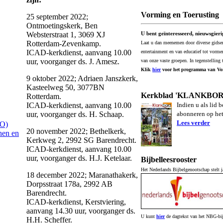
Vorming en Toerusting
25 september 2022;
Ontmoetingskerk, Ben
Websterstraat 1, 3069 XJ
U bent geïnteresseerd, nieuwsgieri
Rotterdam-Zevenkamp.
Laat u dan meenemen door diverse gidsen 
ICAD-kerkdienst, aanvang 10.00
entertainment en van educatief tot vorme
uur, voorganger ds. J. Amesz.
van onze vaste groepen. In tegenstelling 
Klik
hier
voor het programma van Vor
9 oktober 2022; Adriaen Janszkerk,
Kasteelweg 50, 3077BN
Kerkblad 'KLANKBOR
Rotterdam.
ICAD-kerkdienst, aanvang 10.00
Indien u als lid 
uur, voorganger ds. H. Schaap.
abonneren op 
Lees verder
WO)
20 november 2022; Bethelkerk,
nen en
Kerkweg 2, 2992 SG Barendrecht.
ICAD-kerkdienst, aanvang 10.00
uur, voorganger ds. H.J. Ketelaar.
Bijbelleesrooster
Het Nederlands Bijbelgenootschap stelt ja
18 december 2022; Maranathakerk,
Dorpsstraat 178a, 2992 AB
Barendrecht.
ICAD-kerkdienst, Kerstviering,
aanvang 14.30 uur, voorganger ds.
U kunt
hier
de dagtekst van het NBG-bijb
H.H. Scheffer.