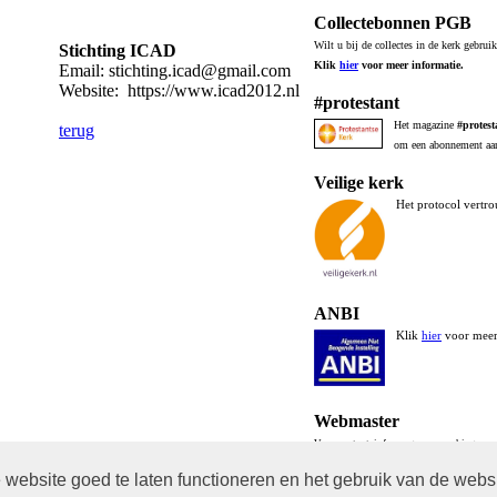
Collectebonnen PGB
Wilt u bij de collectes in de kerk gebrui
Stichting ICAD
Klik
hier
voor meer informatie.
Email: stichting.icad@gmail.com
Website: https://www.icad2012.nl
#protestant
Het magazine
#protest
terug
om een abonnement aan
Veilige kerk
Het protocol vertr
ANBI
Klik
hier
voor meer 
Webmaster
Voor content, info, vragen, opmerkingen:
w
website goed te laten functioneren en het gebruik van de webs