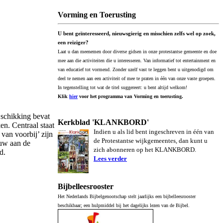
Vorming en Toerusting
U bent geïnteresseerd, nieuwsgierig en misschien zelfs wel op zoek,
een reiziger?
Laat u dan meenemen door diverse gidsen in onze protestantse gemeente en doe
mee aan die activiteiten die u interesseren. Van informatief tot entertainment en
van educatief tot vormend. Zonder uzelf vast te leggen bent u uitgenodigd om
deel te nemen aan een activiteit of mee te praten in één van onze vaste groepen.
In tegenstelling tot wat de titel suggereert: u bent altijd welkom!
Klik
hier
voor het programma van Vorming en toerusting.
 schikking bevat
Kerkblad 'KLANKBORD'
n. Centraal staat
Indien u als lid bent ingeschreven in één van
van voorbij’ zijn
de Protestantse wijkgemeentes, dan kunt u
ouw aan de
zich abonneren op het KLANKBORD.
d.
Lees verder
Bijbelleesrooster
Het Nederlands Bijbelgenootschap stelt jaarlijks een bijbelleesrooster
beschikbaar; een hulpmiddel bij het dagelijks lezen van de Bijbel.