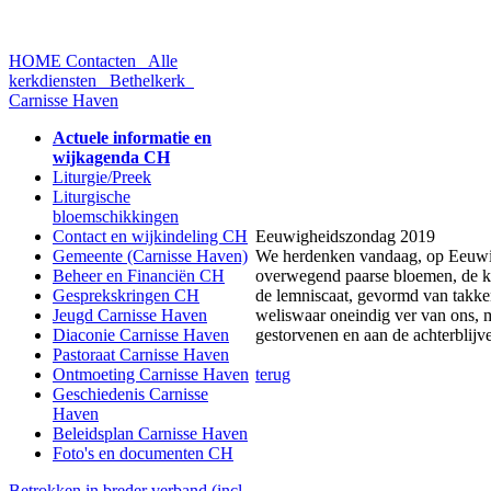
HOME
Contacten
Alle
kerkdiensten
Bethelkerk
Carnisse Haven
Actuele informatie en
wijkagenda CH
Liturgie/Preek
Liturgische
bloemschikkingen
Contact en wijkindeling CH
Eeuwigheidszondag 2019
Gemeente (Carnisse Haven)
We herdenken vandaag, op Eeuwigh
Beheer en Financiën CH
overwegend paarse bloemen, de kle
Gesprekskringen CH
de lemniscaat, gevormd van takke
Jeugd Carnisse Haven
weliswaar oneindig ver van ons, 
Diaconie Carnisse Haven
gestorvenen en aan de achterblijve
Pastoraat Carnisse Haven
Ontmoeting Carnisse Haven
terug
Geschiedenis Carnisse
Haven
Beleidsplan Carnisse Haven
Foto's en documenten CH
Betrokken in breder verband (incl.