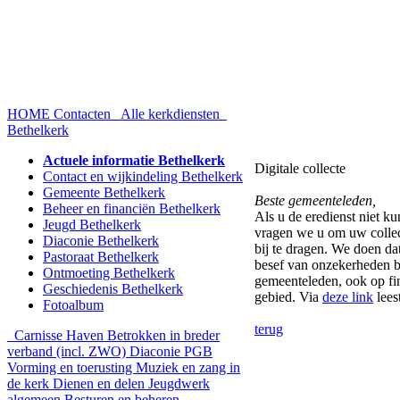
HOME
Contacten
Alle kerkdiensten
Bethelkerk
Actuele informatie Bethelkerk
Digitale collecte
Contact en wijkindeling Bethelkerk
Gemeente Bethelkerk
Beste gemeenteleden,
Beheer en financiën Bethelkerk
Als u de eredienst niet k
Jeugd Bethelkerk
vragen we u om uw collect
Diaconie Bethelkerk
bij te dragen. We doen dat
Pastoraat Bethelkerk
besef van onzekerheden b
Ontmoeting Bethelkerk
gemeenteleden, ook op fi
Geschiedenis Bethelkerk
gebied. Via
deze link
lees
Fotoalbum
terug
Carnisse Haven
Betrokken in breder
verband (incl. ZWO)
Diaconie PGB
Vorming en toerusting
Muziek en zang in
de kerk
Dienen en delen
Jeugdwerk
algemeen
Besturen en beheren