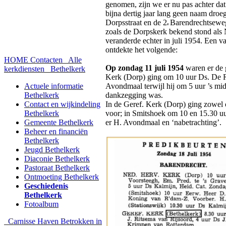
genomen, zijn we er nu pas achter d
bijna dertig jaar lang geen naam dro
Dorpsstraat en de 2
Barendrechtseweg
e
zoals de Dorpskerk bekend stond als
veranderde echter in juli 1954. Een 
ontdekte het volgende:
HOME
Contacten
Alle
Op zondag 11 juli 1954
waren er de 
kerkdiensten
Bethelkerk
Kerk (Dorp) ging om 10 uur Ds. De R
Actuele informatie
Avondmaal terwijl hij om 5 uur ’s mi
Bethelkerk
dankzegging was.
Contact en wijkindeling
In de Geref. Kerk (Dorp) ging zowel
Bethelkerk
voor; in Smitshoek om 10 en 15.30 uur
Gemeente Bethelkerk
er H. Avondmaal en ‘nabetrachting’.
Beheer en financiën
Bethelkerk
Jeugd Bethelkerk
Diaconie Bethelkerk
Pastoraat Bethelkerk
Ontmoeting Bethelkerk
Geschiedenis
Bethelkerk
Fotoalbum
Carnisse Haven
Betrokken in