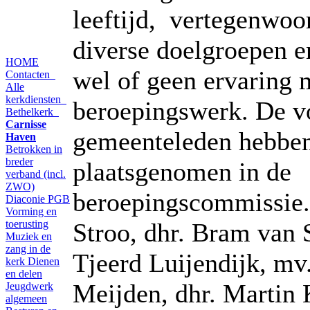
leeftijd, vertegenwoo
diverse doelgroepen e
HOME
wel of geen ervaring 
Contacten
Alle
kerkdiensten
beroepingswerk. De v
Bethelkerk
Carnisse
gemeenteleden hebbe
Haven
Betrokken in
breder
plaatsgenomen in de
verband (incl.
ZWO)
beroepingscommissie.
Diaconie PGB
Vorming en
toerusting
Stroo, dhr. Bram van 
Muziek en
zang in de
Tjeerd Luijendijk, mv
kerk
Dienen
en delen
Meijden, dhr. Martin
Jeugdwerk
algemeen