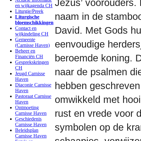
Jezus’ voorouders.
en wijkagenda CH
Liturgie/Preek
naam in de stambo
Liturgische
bloemschikkingen
David. Met Gods hu
Contact en
wijkindeling CH
Gemeente
eenvoudige herders
(Carnisse Haven)
Beheer en
beroemde koning. D
Financiën CH
Gesprekskringen
CH
naar de psalmen di
Jeugd Carnisse
Haven
hebben geschreven. 
Diaconie Carnisse
Haven
Pastoraat Carnisse
omwikkeld met hooi,
Haven
Ontmoeting
rust en vrede voor d
Carnisse Haven
Geschiedenis
Carnisse Haven
symbolen op de kran
Beleidsplan
Carnisse Haven