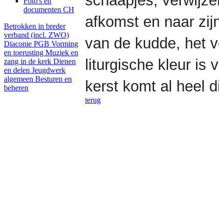
schaapjes, verwijze
Foto's en
documenten CH
afkomst en naar zijn
Betrokken in breder
verband (incl. ZWO)
van de kudde, het v
Diaconie PGB
Vorming
en toerusting
Muziek en
liturgische kleur is
zang in de kerk
Dienen
en delen
Jeugdwerk
algemeen
Besturen en
kerst komt al heel d
beheren
terug