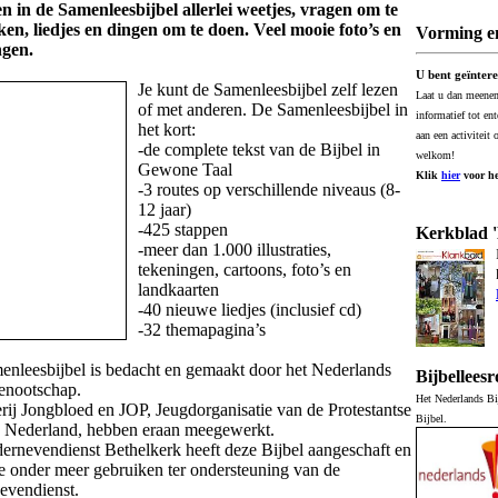
n in de Samenleesbijbel allerlei weetjes, vragen om te
en, liedjes en dingen om te doen. Veel mooie foto’s en
Vorming e
ngen.
U bent geïntere
Je kunt de Samenleesbijbel zelf lezen
Laat u dan meeneme
of met anderen. De Samenleesbijbel in
informatief tot en
het kort:
aan een activiteit 
-de complete tekst van de Bijbel in
welkom!
Gewone Taal
Klik
hier
voor he
-3 routes op verschillende niveaus (8-
12 jaar)
-425 stappen
Kerkblad
-meer dan 1.000 illustraties,
tekeningen, cartoons, foto’s en
landkaarten
-40 nieuwe liedjes (inclusief cd)
-32 themapagina’s
nleesbijbel is bedacht en gemaakt door het Nederlands
Bijbelleesr
enootschap.
Het Nederlands Bij
rij Jongbloed en JOP, Jeugdorganisatie van de Protestantse
Bijbel.
n Nederland, hebben eraan meegewerkt.
ernevendienst Bethelkerk heeft deze Bijbel aangeschaft en
e onder meer gebruiken ter ondersteuning van de
evendienst.