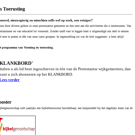
n Toerusting
sseerd, nieuwsgierig en misschien zelfs wel op zoek, een reiziger?
n door diverse gidsen in onze protestantse gemeente en doe mee aan die activiteiten die u interesseren. Van
tertainment en van educatief tot vormend. Zonder uzelf vast te leggen bent u uitgenodigd om deel te nemen
of mee te praten in één van onze vaste groepen. In tegenstelling tot wat de titel suggereert: u bent altijd
t programma van Vorming en toerusting.
 'KLANKBORD'
Indien u als lid bent ingeschreven in één van de Protestantse wijkgemeentes, dan
kunt u zich abonneren op het KLANKBORD.
Lees verder
ooster
belgenootschap stelt jaarlijks een bijbelleesrooster beschikbaar; een hulpmiddel bij het dagelijks lezen van de