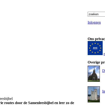
Inloggen
Ons privac
Overige pr
D
I
esbijbel
ie routes door de Samenleesbijbel en leer zo de