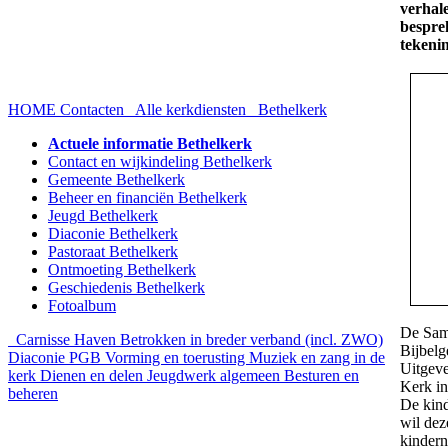
verhale
besprek
tekeni
HOME
Contacten
Alle kerkdiensten
Bethelkerk
Actuele informatie Bethelkerk
Contact en wijkindeling Bethelkerk
Gemeente Bethelkerk
Beheer en financiën Bethelkerk
Jeugd Bethelkerk
Diaconie Bethelkerk
Pastoraat Bethelkerk
Ontmoeting Bethelkerk
Geschiedenis Bethelkerk
Fotoalbum
De Same
Carnisse Haven
Betrokken in breder verband (incl. ZWO)
Bijbelg
Diaconie PGB
Vorming en toerusting
Muziek en zang in de
Uitgeve
kerk
Dienen en delen
Jeugdwerk algemeen
Besturen en
Kerk i
beheren
De kind
wil dez
kindern