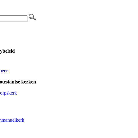
ybeleid
meer
otestantse kerken
orpskerk
mmanuëlkerk