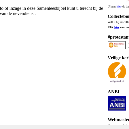
U kunt
hier
de dag
fo of inzage in deze Samenleesbijbel kunt u terecht bij de
 van de nevendienst.
Collecteb
Wilt u bij de coll
Klik
hier
voor me
#protestan
Veilige ke
ANBI
Webmaste
Voor content, info