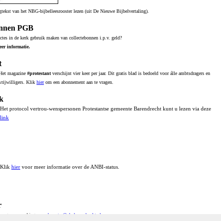
tekst van het NBG-bijbelleesrooster lezen (uit De Nieuwe Bijbelvertaling).
onnen PGB
ectes in de kerk gebruik maken van collectebonnen i.p.v. geld?
er informatie.
t
Het magazine
#protestant
verschijnt vier keer per jaar. Dit gratis blad is bedoeld voor álle ambtsdragers en
vrijwilligers. Klik
hier
om een abonnement aan te vragen.
rk
Het protocol vertrou-wenspersonen Protestantse gemeente Barendrecht kunt u lezen via deze
link
Klik
hier
voor meer informatie over de ANBI-status.
r
, vragen, opmerkingen:
webmaster@pknbarendrecht.nl