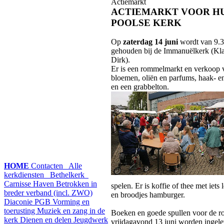
Actiemarkt
ACTIEMARKT VOOR HU
POOLSE KERK
Op
zaterdag 14 juni
wordt van 9.3
gehouden bij de Immanuëlkerk (Kla
Dirk).
Er is een rommelmarkt en verkoop v
bloemen, oliën en parfums, haak- e
en een grabbelton.
HOME
Contacten
Alle
kerkdiensten
Bethelkerk
Carnisse Haven
Betrokken in
spelen. Er is koffie of thee met iets 
breder verband (incl. ZWO)
en broodjes hamburger.
Diaconie PGB
Vorming en
toerusting
Muziek en zang in de
Boeken en goede spullen voor de r
kerk
Dienen en delen
Jeugdwerk
vrijdagavond 13 juni worden ingele