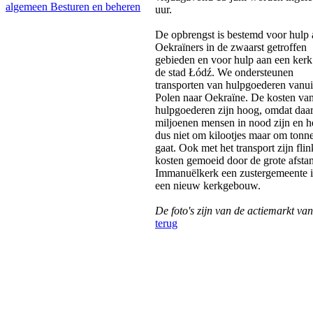
algemeen
Besturen en beheren
uur.
De opbrengst is bestemd voor hulp
Oekraïners in de zwaarst getroffen
gebieden en voor hulp aan een kerk
de stad Łódź. We ondersteunen
transporten van hulpgoederen vanui
Polen naar Oekraïne. De kosten va
hulpgoederen zijn hoog, omdat daa
miljoenen mensen in nood zijn en h
dus niet om kilootjes maar om tonn
gaat. Ook met het transport zijn flin
kosten gemoeid door de grote afsta
Immanuëlkerk een zustergemeente i
een nieuw kerkgebouw.
De foto's zijn van de actiemarkt van
terug