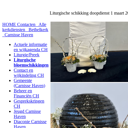
Liturgische schikking doopdienst 1 maart 
HOME
Contacten
Alle
kerkdiensten
Bethelkerk
Carnisse Haven
Actuele informatie
en wijkagenda CH
Liturgie/Preek
Liturgische
bloemschikkingen
Contact en
wijkindeling CH
Gemeente
(Carnisse Haven)
Beheer en
Financiën CH
Gesprekskringen
CH
Jeugd Carnisse
Haven
Diaconie Carnisse
Haven