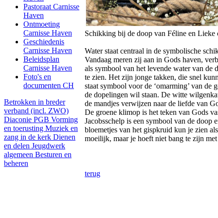
Pastoraat Carnisse
Haven
Ontmoeting
Carnisse Haven
Schikking bij de doop van Féline en Lieke
Geschiedenis
Carnisse Haven
Water staat centraal in de symbolische sch
Beleidsplan
Vandaag meren zij aan in Gods haven, verbe
Carnisse Haven
als symbool van het levende water van de 
Foto's en
te zien. Het zijn jonge takken, die snel ku
documenten CH
staat symbool voor de ‘omarming’ van de 
de dopelingen wil staan. De witte wilgenkat
Betrokken in breder
de mandjes verwijzen naar de liefde van G
verband (incl. ZWO)
De groene klimop is het teken van Gods v
Diaconie PGB
Vorming
Jacobsschelp is een symbool van de doop en
en toerusting
Muziek en
bloemetjes van het gispkruid kun je zien a
zang in de kerk
Dienen
moeilijk, maar je hoeft niet bang te zijn met
en delen
Jeugdwerk
algemeen
Besturen en
beheren
terug