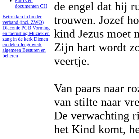
Foto's en
de engel dat hij 
documenten CH
trouwen. Jozef ho
Betrokken in breder
verband (incl. ZWO)
Diaconie PGB
Vorming
kind Jezus moet 
en toerusting
Muziek en
zang in de kerk
Dienen
Zijn hart wordt zo
en delen
Jeugdwerk
algemeen
Besturen en
beheren
veertje.
Van paars naar ro
van stilte naar vr
De verwachting ri
het Kind komt, he