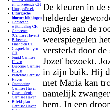
De kleuren in de 
en wijkagenda CH
Liturgie/Preek
Liturgische
helderder geword
bloemschikkingen
Contact en
randjes aan de ro
wijkindeling CH
Gemeente
(Carnisse Haven)
weerspiegelen het 
Beheer en
Financiën CH
versterkt door de 
Gesprekskringen
CH
Jeugd Carnisse
Jozef bezoekt. Jo
Haven
Diaconie Carnisse
in zijn buik. Hij d
Haven
Pastoraat Carnisse
Haven
met Maria kan tro
Ontmoeting
Carnisse Haven
namelijk zwanger
Geschiedenis
Carnisse Haven
hem. In een droo
Beleidsplan
Carnisse Haven