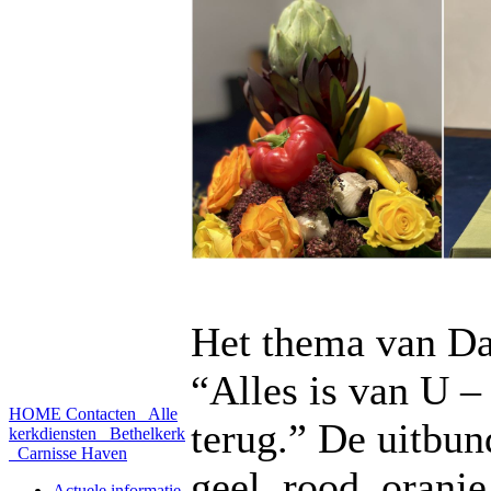
Het thema van Da
“Alles is van U – 
HOME
Contacten
Alle
terug.” De uitbun
kerkdiensten
Bethelkerk
Carnisse Haven
geel, rood, oranje
Actuele informatie