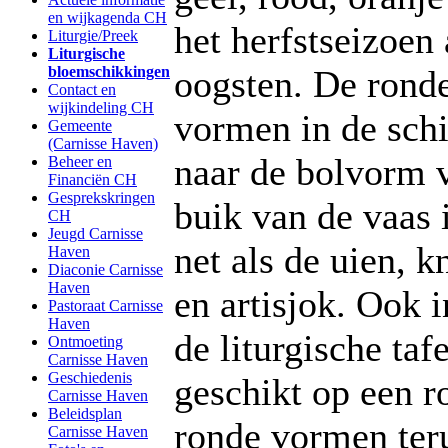
en wijkagenda CH
het herfstseizoen
Liturgie/Preek
Liturgische
bloemschikkingen
oogsten. De rond
Contact en
wijkindeling CH
vormen in de sch
Gemeente
(Carnisse Haven)
naar de bolvorm 
Beheer en
Financiën CH
Gesprekskringen
buik van de vaas 
CH
Jeugd Carnisse
net als de uien, k
Haven
Diaconie Carnisse
Haven
en artisjok. Ook i
Pastoraat Carnisse
Haven
de liturgische tafe
Ontmoeting
Carnisse Haven
Geschiedenis
geschikt op een r
Carnisse Haven
Beleidsplan
ronde vormen teru
Carnisse Haven