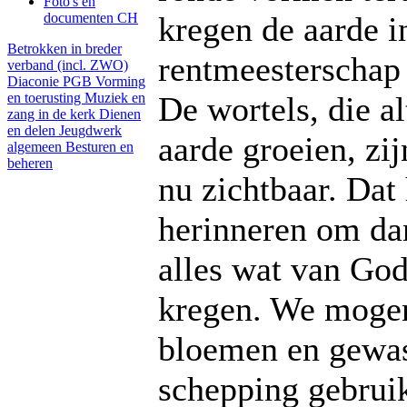
Foto's en
documenten CH
kregen de aarde i
Betrokken in breder
rentmeesterschap
verband (incl. ZWO)
Diaconie PGB
Vorming
en toerusting
Muziek en
De wortels, die al
zang in de kerk
Dienen
en delen
Jeugdwerk
aarde groeien, zij
algemeen
Besturen en
beheren
nu zichtbaar. Dat 
herinneren om dan
alles wat van Go
kregen. We mogen
bloemen en gewas
schepping gebrui