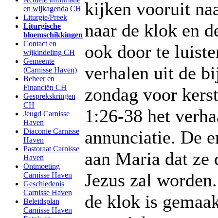
kijken vooruit naa
en wijkagenda CH
Liturgie/Preek
naar de klok en d
Liturgische
bloemschikkingen
Contact en
ook door te luiste
wijkindeling CH
Gemeente
verhalen uit de bi
(Carnisse Haven)
Beheer en
Financiën CH
zondag voor kerst
Gesprekskringen
CH
1:26-38 het verha
Jeugd Carnisse
Haven
Diaconie Carnisse
annunciatie. De e
Haven
Pastoraat Carnisse
aan Maria dat ze
Haven
Ontmoeting
Jezus zal worden.
Carnisse Haven
Geschiedenis
Carnisse Haven
de klok is gemaa
Beleidsplan
Carnisse Haven