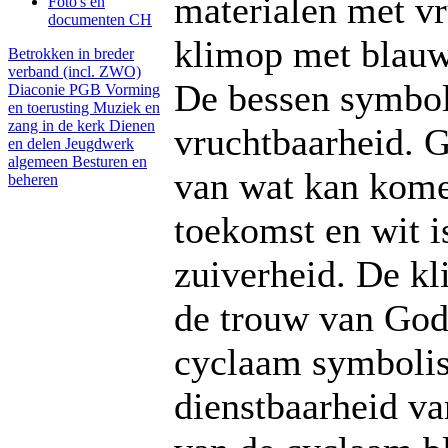
materialen met vr
Foto's en
documenten CH
klimop met blauw
Betrokken in breder
verband (incl. ZWO)
De bessen symbol
Diaconie PGB
Vorming
en toerusting
Muziek en
zang in de kerk
Dienen
vruchtbaarheid. G
en delen
Jeugdwerk
algemeen
Besturen en
van wat kan kome
beheren
toekomst en wit i
zuiverheid. De k
de trouw van God
cyclaam symbolis
dienstbaarheid v