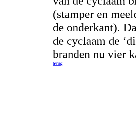
van de cyclaam b
(stamper en meeld
de onderkant). D
de cyclaam de ‘d
branden nu vier k
terug