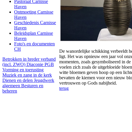
Pastoraat Carnisse
Haven
Ontmoeting Carnisse
Haven
Geschiedenis Carnisse
Haven
Beleidsplan Carnisse
Haven
Foto's en documenten
CH
De wanordelijke schikking verbeeldt he
ligt. Het was opnieuw een jaar vol onz
Betrokken in breder verband
momenten, zoals gesymboliseerd in de 
(incl. ZWO)
Diaconie PGB
voelen zich zoals de uitgebloeide bloe
Vorming en toerusting
witte bloemen geven hoop op een licht
Muziek en zang in de kerk
bevatten de kiemen voor een nieuw bl
Dienen en delen
Jeugdwerk
vertrouwen op Gods nabijheid.
algemeen
Besturen en
terug
beheren