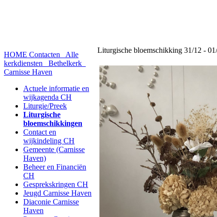
Liturgische bloemschikking 31/12 - 01
HOME
Contacten
Alle
kerkdiensten
Bethelkerk
Carnisse Haven
Actuele informatie en
wijkagenda CH
Liturgie/Preek
Liturgische
bloemschikkingen
Contact en
wijkindeling CH
Gemeente (Carnisse
Haven)
Beheer en Financiën
CH
Gesprekskringen CH
Jeugd Carnisse Haven
Diaconie Carnisse
Haven